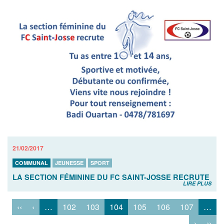
21/02/2017
COMMUNAL
JEUNESSE
SPORT
LA SECTION FÉMININE DU FC SAINT-JOSSE RECRUTE
LIRE PLUS
‹‹
‹
…
102
103
104
105
106
107
…
›
››