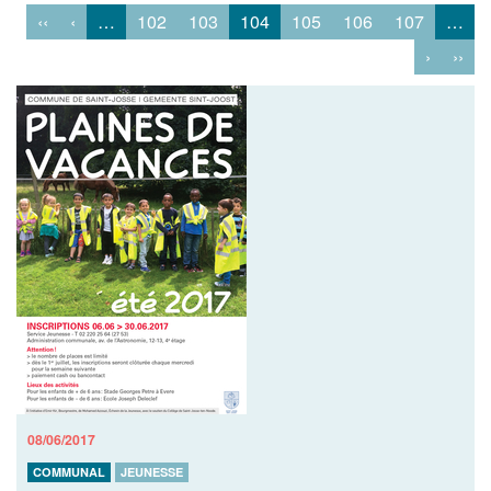
‹‹
‹
…
102
103
104
105
106
107
…
›
››
08/06/2017
COMMUNAL
JEUNESSE