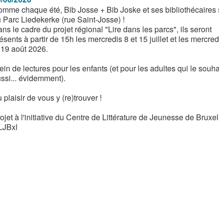
mme chaque été, Bib Josse + Bib Joske et ses bibliothécaires 
 Parc Liedekerke (rue Saint-Josse) !
ns le cadre du projet régional "Lire dans les parcs", ils seront
ésents à partir de 15h les mercredis 8 et 15 juillet et les mercre
 19 août 2026.
ein de lectures pour les enfants (et pour les adultes qui le souha
ssi... évidemment).
 plaisir de vous y (re)trouver !
ojet à l'initiative du Centre de Littérature de Jeunesse de Bruxel
LJBxl