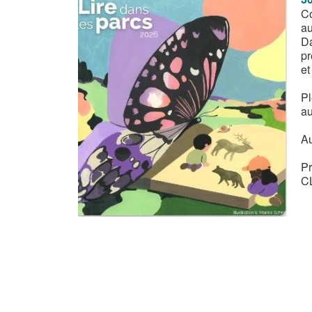
Co
au
Da
pr
et
Pl
au
Au
Pr
C