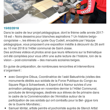
15/02/2018
Dans le cadre de leur projet pédagogique, dont le thème cette année 2017-
18 est « Noirs desseins pour blanches aspirations ? Un histoire belgo-
congolaise », les élèves du Lycée Guy Cudell, encadrés par l’équipe
pédagogique, vous proposent une exposition inédite à découvrir du 26 avril
au 10 mai 2018 à l’Hôtel communal de Saint-Josse.
Des archives vidéos et photos ainsi que leurs réflexions sur la thématique
ont été compilées pour vous offrir une autre lecture de l’histoire, loin de la
vision « post-colonialiste » des manuels scolaires belges.
En guise de préparation, de nombreuses rencontres et interventions
s’organisent :
avec Georgine Dibua, Coordinatrice de l’asbl Bakushinta (visites des
monuments dédiés aux soldats de la Force Publique du Congo au
Square Riga à Schaerbeek, à Erpent et à Namur suivies d’une
animation pédagogique en novembre dernier à l’Hôtel Communal,
ponctuée de témoignages, destinée aux élèves de 6e primaire dans
le cadre de la Commémoration de l’Armistice autour de la
participation de ces soldats qui ont combattu pour la Bel- gigue lors
de la Guerre Mondiale) ;
Samuel Idmtal, artiste peintre et pochoiriste auprès de Stencil Artist