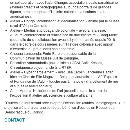
en collaboration avec l’asbl Change, association locale panafricaine
(ateliers créatifs et pédagogiques autour de portraits de grandes
figures, personnages de l’Histoire coloniale, africaines et afro-
américaines).
Atelier « Congo : colonisation et décolonisation » animé par le Musée
royal d’Afrique Centrale.
Atelier « Médias et propagande coloniale » avec Ella Elesse,
Auteure, conférencière et réalisatrice du documentaire « Sang-Mêlé"
(poursuite de sa collaboration avec le Lycée entamée depuis 2016
dans le cadre de cours menés sur l’Histoire coloniale avec apport
d’expertise au projet dans son ensemble).
Chouna Lomponda, Porte-Parole et responsable de la
Communication du Musée Juif de Belgique.
Pascaline Adamantadis, journaliste au CBAI, Safia Kessas,
Chroniqueuse et journaliste à la RTBF.
Atelier « Cyber harcèlement » avec Béa Ercolini, ancienne Rédac
trice en Chef de Elle Magazine Belgique, Jounaliste au Vif l’Express
et Fondatrice de l’Asbl «Touche pas à ma pote» (harcèlement de rue
et sur les réseaux sociaux).
Anne Mpoma, Historienne de l’art (expertise dans le cadre de
l’exposition & atelier art, sciences et culture africains).
D’autres ateliers seront prévus après l’exposition (contes, témoignages...). Le
projet se clôturera par une soirée au bénéfice d’écoles en République
Démocratique du Congo.
CONTACT