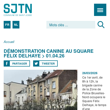
FR
NL
Accueil
DÉMONSTRATION CANINE AU SQUARE
FÉLIX DELHAYE > 01.04.26
PARTAGER
TWEETER
26/03/2026
Ce 1er avril, de
8h à 12h, la
brigade canine
de la Zone de
Police Bruxelles-
Nord occupera le
Square Félix
Delhaye, le temps
d’une