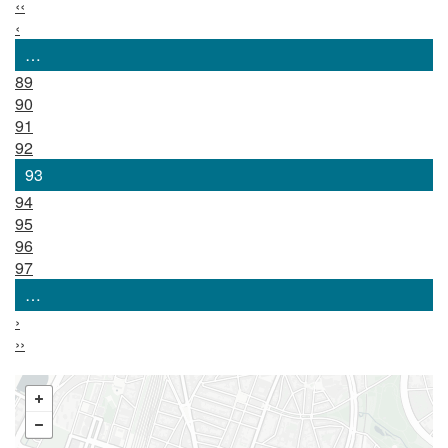
‹‹
‹
…
89
90
91
92
93
94
95
96
97
…
›
››