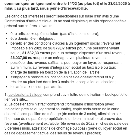
communiquer uniquement entre le 14/02 (au plus tôt) et le 23/02/2025 à
minuit au plus tard, sous peine d’irrecevabilité.
Les candidats intéressés seront sélectionnés sur base d’un avis d’une
Commission d’avis artistique. Ils ne sont éligibles que s'ils répondent dès à
présent aux critères suivants:
être artiste, excepté musicien (pas d'isolation sonore);
être domicilié en Belgique ;
bénéficier des conditions d'accès à un logement social : revenu net
imposable en 2022 de
28.379,07 euros
pour une personne vivant
seule,
31.532,33 euros
pour un ménage disposant d’un seul revenu,
36.037,00 euros
pour un ménage avec plusieurs revenus ;
posséder des revenus suffisants pour payer un loyer, correspondant,
au minimum, au revenu d’intégration social au taux isolé ou taux
charge de famille en fonction de la situation de l’artiste ;
s'engager à prendre en location en cas de dossier retenu et à y
résider au plus tard dans les 3 mois de l’acceptation du dossier ;
les animaux ne sont pas admis.
1.
Le dossier artistique
comprend : cv + lettre de motivation + book/portfolio,
lien vers site,…
2.
Le dossier administratif
comprend : formulaire d’inscription (avec
indication précise du logement souhaité), copie recto-verso de la carte
d’identité, composition de ménage (de moins de 3 mois), attestation sur
l’honneur de ne pas être propriétaire d’un bien immobilier et preuve des
revenus (avertissement extrait de rôle revenus de 2022 + fiches de paie des
3 derniers mois, attestations de chômage ou cpas) (perte du loyer social en
cas de dépassement actuel des seuils de revenus précités)