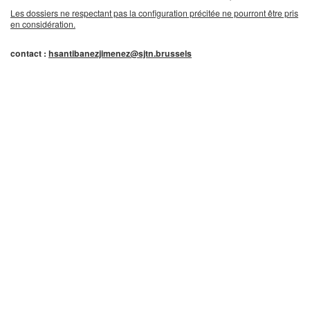
Les dossiers ne respectant pas la configuration précitée ne pourront être pris
en considération.
contact :
hsantibanezjimenez@sjtn.brussels