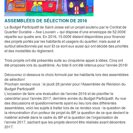
ASSEMBLÉES DE SÉLECTION DE 2016
Le Budget Participatif de Saint-Josse est un projet soutenu par le Contrat de
Quartier Durable « Axe Louvain » qui dispose d’une enveloppe de 52.000€
répartie sur quatre ans. En 2016, 15.000€ étaient disponibles pour financer
des projets portés par les habitants et usagers du quartier; mais aussi et
surtout sélectionnés par eux! Et ce sont eux aussi qui ont décidé des priorités
et des modalités du règlement.
Trois projets ont été présentés suite au cinquième appel à idées. Cinq ont
été proposés lors du quatrième. Au total 6 ont été retenus pour l'année 2016!
Découvrez ci-dessous le choix formulé par les habitants lors des assemblées
de sélection!
Prochain rendez-vous : le jeudi 26 janvier pour l'Assemblée de Révision du
Budget Participatif!
L'occasion de faire une évaluation de l'année 2016 et de planifier le
calendrier pour l'année 2017, dernière année du Budget Participatif. Au vue
des discussions et questionnements ayant eu lieu lors des différentes
assemblées, voici les sujets à traiter lors de ce rendez-vous : la question de
la rémunération d'un porteur de projet du BP, la question de ce que devient le
matériel acheté dans le cadre du BP et la question de l'organisation de
l'année 2017, sachant que les projets devront être réalisés avant décembre
2017.