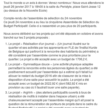
Tout le monde a un avis à donner. Venez nombreux ! Nous vous attendons le
jeudi 26 janvier 2017 à 18h00 à la salle du Peristyle, place Saint-Josse 12
(au-dessus de la Nouvelle Ecole)
Compte-rendu de l'assemblée de sélection du 24 novembre
Ce jeudi 24 novembre a eu lieu la cinquième Assemblée de Sélection du
Budget Participatif. Celle-ci a rassemblé un peu plus de 20 participants.
Nous avons délibéré sur les projets qui ont été déposés en octobre et avons
tranché sur les 3 projets proposés :
Le projet « Réalisation d'un journal » (Un journal illustré sur le
quartier et ses activités par les apprenants en FLE de l'Institut Kurde
de Belgique qui partiront à la rencontre des habitants du périmètre) a
été considéré par l'assemblée comme le plus prioritaire pour le
quartier. Le projet a été accepté avec un budget de 1706,2 €.
Le projet « Gymnastique douce » (une activité physique adaptée
permettant la rencontre entre les personnes âgées du quartier) a été
positivement accueilli par l'assemblée qui a estimé qu'il fallait lui
allouer le restant du budget 2016 afin de s'assurer de la mise à
disposition d'une salle pour accueillir le public. Le projet a été
accepté avec un budget de 2022,92 € (dont 582,92 € mis en
provision au cas où il faudrait louer une salle payante).
Le projet « Arghhh » (des ateliers participatifs ouverts à tous de
réalisation de motifs à installer dans l'espace urbain) a été
chaleureusement accepté par l'assemblée malgré qu'il ait posé la
question de la rémunération de porteurs de projets dans le cadre du
Budget Participatif. Le projet a été accepté avec un budget de