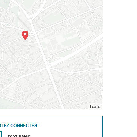
Leaflet
STEZ CONNECTÉS !
5907 FANS