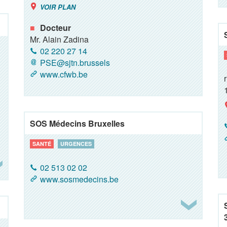
VOIR PLAN
Docteur
Mr. Alain Zadina
02 220 27 14
PSE@sjtn.brussels
www.cfwb.be
SOS Médecins Bruxelles
SANTÉ
URGENCES
02 513 02 02
www.sosmedecins.be