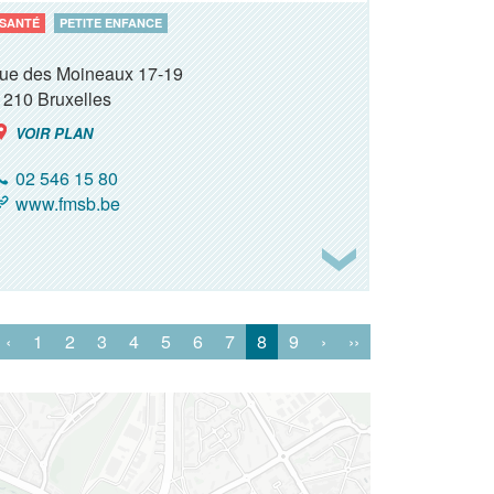
SANTÉ
PETITE ENFANCE
rue des Moineaux 17-19
1210
Bruxelles
VOIR PLAN
02 546 15 80
www.fmsb.be
‹
1
2
3
4
5
6
7
8
9
›
››