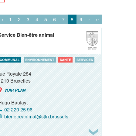
‹
1
2
3
4
5
6
7
8
9
›
››
Service Bien-être animal
COMMUNAL
ENVIRONNEMENT
SANTÉ
SERVICES
rue Royale 284
1210
Bruxelles
VOIR PLAN
Hugo Baufayt
02 220 25 96
bienetreanimal@sjtn.brussels