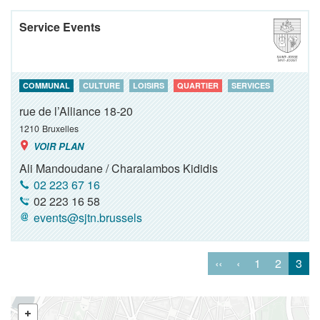
Service Events
COMMUNAL
CULTURE
LOISIRS
QUARTIER
SERVICES
rue de l’Alliance 18-20
1210
Bruxelles
VOIR PLAN
Ali Mandoudane / Charalambos Kididis
02 223 67 16
02 223 16 58
events@sjtn.brussels
‹‹
‹
1
2
3