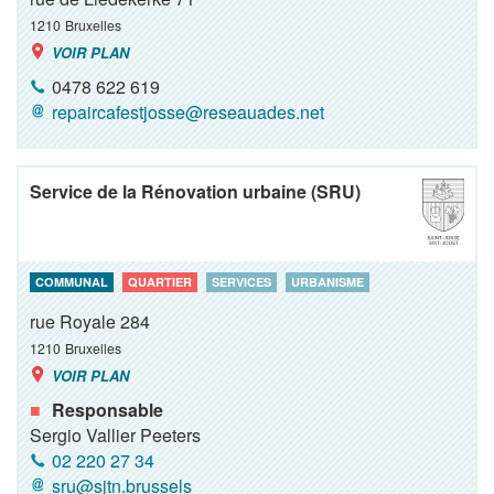
1210
Bruxelles
VOIR PLAN
0478 622 619
repaircafestjosse@reseauades.net
Service de la Rénovation urbaine (SRU)
COMMUNAL
QUARTIER
SERVICES
URBANISME
rue Royale 284
1210
Bruxelles
VOIR PLAN
Responsable
Sergio Vallier Peeters
02 220 27 34
sru@sjtn.brussels