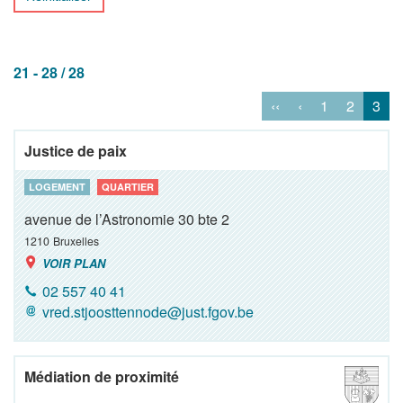
21 - 28 / 28
‹‹
‹
1
2
3
Justice de paix
LOGEMENT
QUARTIER
avenue de l’Astronomie 30 bte 2
1210
Bruxelles
VOIR PLAN
02 557 40 41
vred.stjoosttennode@just.fgov.be
Médiation de proximité