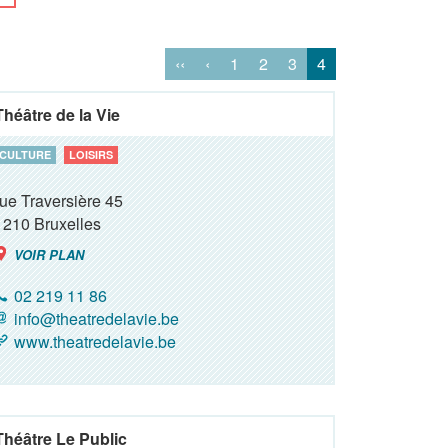
‹‹
‹
1
2
3
4
Théâtre de la Vie
CULTURE
LOISIRS
rue Traversière 45
1210
Bruxelles
VOIR PLAN
02 219 11 86
info@theatredelavie.be
www.theatredelavie.be
Théâtre Le Public