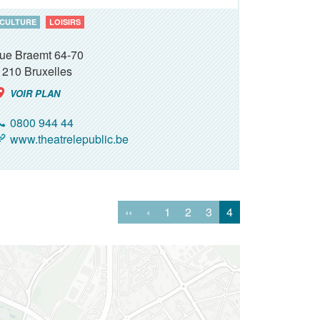
CULTURE
LOISIRS
rue Braemt 64-70
1210
Bruxelles
VOIR PLAN
0800 944 44
www.theatrelepublic.be
‹‹
‹
1
2
3
4