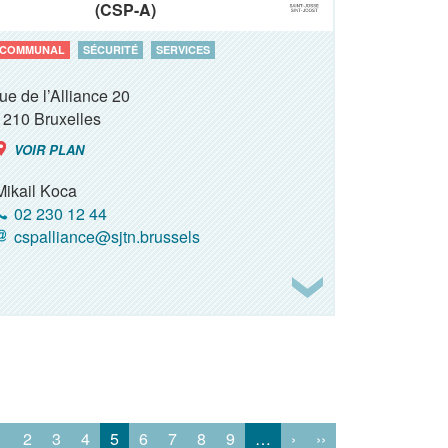
(CSP-A)
COMMUNAL
SÉCURITÉ
SERVICES
rue de l’Alliance 20
1210
Bruxelles
VOIR PLAN
Mikail Koca
02 230 12 44
cspalliance@sjtn.brussels
1
2
3
4
5
6
7
8
9
…
›
››