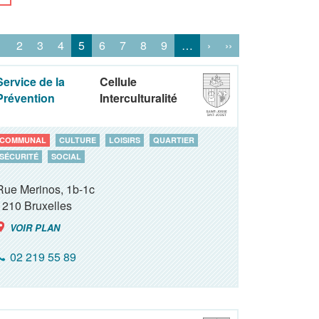
1
2
3
4
5
6
7
8
9
…
›
››
Service de la
Cellule
Prévention
Interculturalité
COMMUNAL
CULTURE
LOISIRS
QUARTIER
SÉCURITÉ
SOCIAL
Rue Merinos, 1b-1c
1210
Bruxelles
VOIR PLAN
02 219 55 89