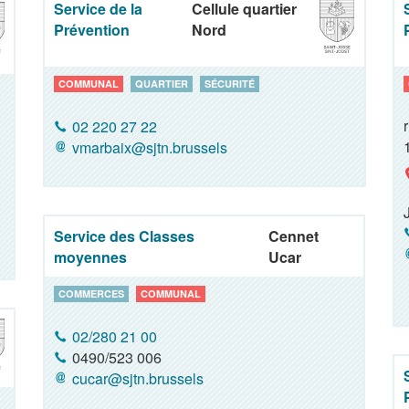
Service de la
Cellule quartier
Prévention
Nord
COMMUNAL
QUARTIER
SÉCURITÉ
02 220 27 22
vmarbaix@sjtn.brussels
Service des Classes
Cennet
moyennes
Ucar
COMMERCES
COMMUNAL
02/280 21 00
0490/523 006
cucar@sjtn.brussels