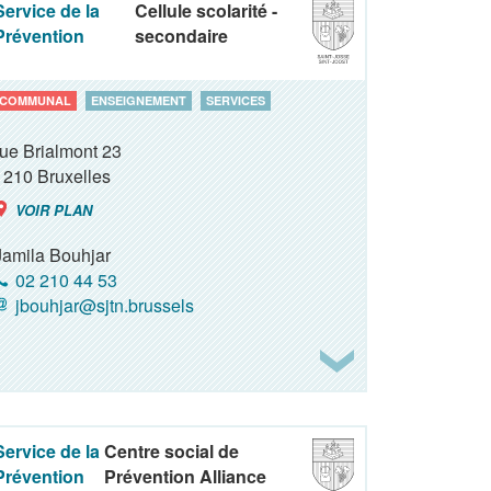
Service de la
Cellule scolarité -
Prévention
secondaire
COMMUNAL
ENSEIGNEMENT
SERVICES
rue Brialmont 23
1210
Bruxelles
VOIR PLAN
Jamila Bouhjar
02 210 44 53
jbouhjar@sjtn.brussels
Service de la
Centre social de
Prévention
Prévention Alliance