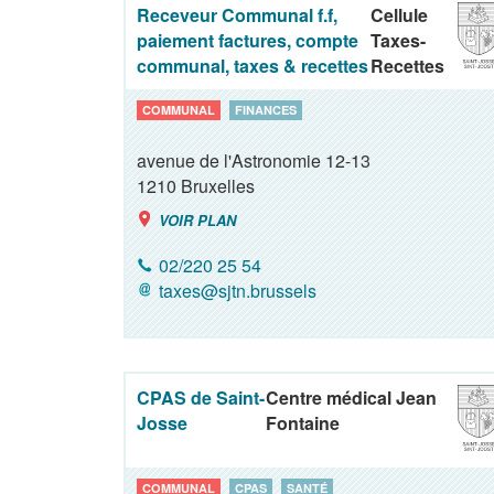
Receveur Communal f.f,
Cellule
paiement factures, compte
Taxes-
communal, taxes & recettes
Recettes
COMMUNAL
FINANCES
avenue de l'Astronomie 12-13
1210
Bruxelles
VOIR PLAN
02/220 25 54
taxes@sjtn.brussels
CPAS de Saint-
Centre médical Jean
Josse
Fontaine
COMMUNAL
CPAS
SANTÉ