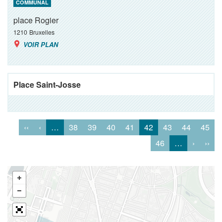
COMMUNAL
place Rogier
1210
Bruxelles
VOIR PLAN
Place Saint-Josse
‹‹
‹
…
38
39
40
41
42
43
44
45
46
…
›
››