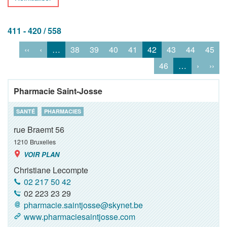
411 - 420 / 558
‹‹
‹
…
38
39
40
41
42
43
44
45
46
…
›
››
Pharmacie Saint-Josse
SANTÉ
PHARMACIES
rue Braemt 56
1210
Bruxelles
VOIR PLAN
Christiane Lecompte
02 217 50 42
02 223 23 29
pharmacie.saintjosse@skynet.be
www.pharmaciesaintjosse.com