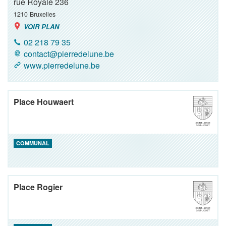
rue Royale 236
1210
Bruxelles
VOIR PLAN
02 218 79 35
contact@pierredelune.be
www.pierredelune.be
Place Houwaert
COMMUNAL
Place Rogier