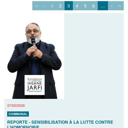
‹‹
‹
1
2
3
4
5
6
…
›
››
27/05/2026
COMMUNAL
REPORTE - SENSIBILISATION À LA LUTTE CONTRE
L’HOMOPHOBIE