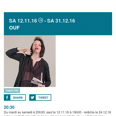
SA
12.11.16
SA
31.12.16
OUF
THÉÂTRE
SHARE
TWEET
20:30
Du mardi au samedi à 20h30, sauf le 12.11.16 à 19h00 - relâche le 24.12.16