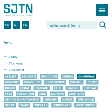
FR
NL
EN
Home
Today
This week
This month
ATELIER
BRADERIE
BROCANTE
CINÉMA
COMMUNAL
CONCERT
CONCOURS
CONFÉRENCE
CONSEIL
CONTE
COURS
DÉBAT
ETUDIANT
EXPO
FAMILLE
FESTIVAL
FÊTE
FORMATION
KIDS
LECTURE
NIGHTLIFE
SÉANCE D'INFORMATION
SENIORS
SOIRÉE
SPECTACLE
SPORT
STAGE
THÉÂTRE
VERNISSAGE
VISITE GUIDÉE