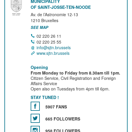
MUNICIPALITY
OF SAINT-JOSSE-TEN-NOODE
Av. de l’Astronomie 12-13
1210
Bruxelles
SEE MAP
02 220 26 11
02 220 25 55
info@sjtn.brussels
www.sjtn.brussels
Opening
From Monday to Friday from 8.30am till 1pm.
Citizen Service, Civil Registration and Foreign
Affairs Service
Open also on Tuesdays from 4pm till 6pm.
STAY TUNED !
5907 FANS
665 FOLLOWERS
958 FOLLOWERS