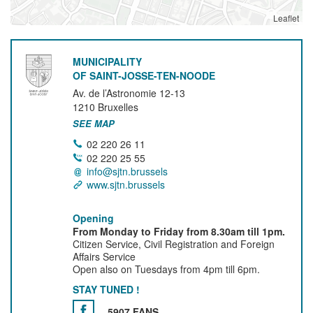
Leaflet
MUNICIPALITY
OF SAINT-JOSSE-TEN-NOODE
Av. de l’Astronomie 12-13
1210
Bruxelles
SEE MAP
02 220 26 11
02 220 25 55
info@sjtn.brussels
www.sjtn.brussels
Opening
From Monday to Friday from 8.30am till 1pm.
Citizen Service, Civil Registration and Foreign
Affairs Service
Open also on Tuesdays from 4pm till 6pm.
STAY TUNED !
5907 FANS