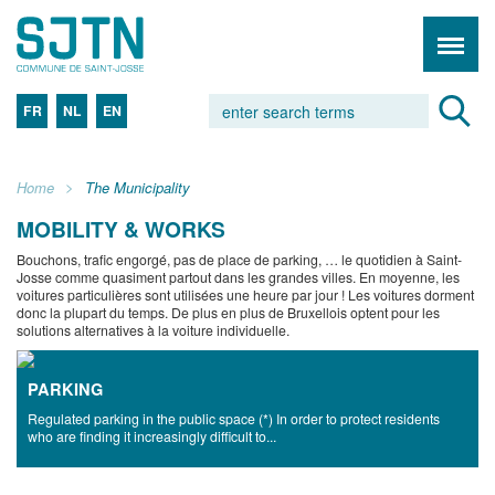
FR
NL
EN
Home
The Municipality
MOBILITY & WORKS
Bouchons, trafic engorgé, pas de place de parking, … le quotidien à Saint-
Josse comme quasiment partout dans les grandes villes. En moyenne, les
voitures particulières sont utilisées une heure par jour ! Les voitures dorment
donc la plupart du temps. De plus en plus de Bruxellois optent pour les
solutions alternatives à la voiture individuelle.
PARKING
Regulated parking in the public space (*) In order to protect residents
who are finding it increasingly difficult to...