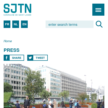
FR
NL
EN
Home
PRESS
SHARE
TWEET