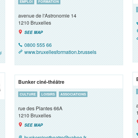
EMPLOI
FORMATION
avenue de l'Astronomie 14
1210
Bruxelles
SEE MAP
0800 555 66
www.bruxellesformation.brussels
Bunker ciné-théâtre
CULTURE
LOISIRS
ASSOCIATIONS
rue des Plantes 66A
1210
Bruxelles
SEE MAP
bunkercinetheatre@yahoo.fr