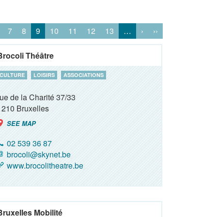
7
8
9
10
11
12
13
…
›
››
Brocoli Théâtre
CULTURE
LOISIRS
ASSOCIATIONS
rue de la Charité 37/33
1210
Bruxelles
SEE MAP
02 539 36 87
brocoli@skynet.be
www.brocolitheatre.be
Bruxelles Mobilité