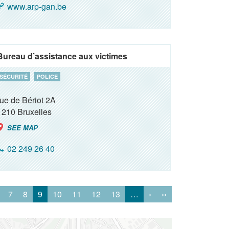
www.arp-gan.be
Bureau d’assistance aux victimes
SÉCURITÉ
POLICE
rue de Bériot 2A
1210
Bruxelles
SEE MAP
02 249 26 40
7
8
9
10
11
12
13
…
›
››