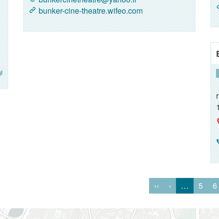
bunker-cine-theatre.wifeo.com
‹‹
‹
…
5
6