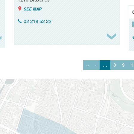
SEE MAP
02 218 52 22
‹‹
‹
…
8
9
1