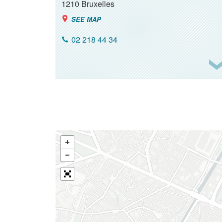
1210
Bruxelles
SEE MAP
02 218 44 34