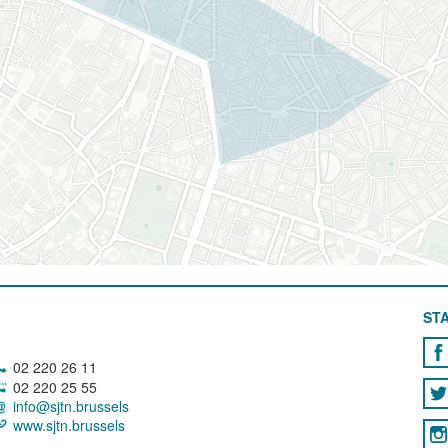
STA
02 220 26 11
02 220 25 55
info@sjtn.brussels
www.sjtn.brussels