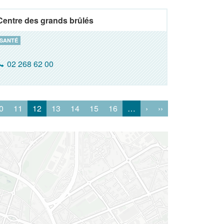
Centre des grands brûlés
SANTÉ
02 268 62 00
0
11
12
13
14
15
16
…
›
››