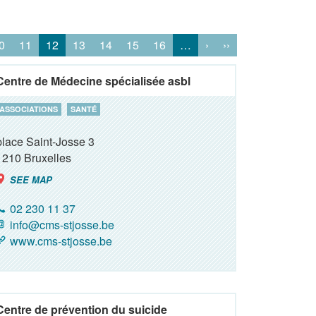
0
11
12
13
14
15
16
…
›
››
Centre de Médecine spécialisée asbl
ASSOCIATIONS
SANTÉ
place Saint-Josse 3
1210
Bruxelles
SEE MAP
02 230 11 37
info@cms-stjosse.be
www.cms-stjosse.be
Centre de prévention du suicide