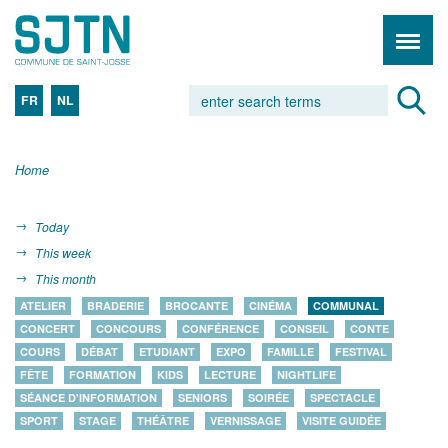
FR
NL
Home
Today
This week
This month
ATELIER
BRADERIE
BROCANTE
CINÉMA
COMMUNAL
CONCERT
CONCOURS
CONFÉRENCE
CONSEIL
CONTE
COURS
DÉBAT
ETUDIANT
EXPO
FAMILLE
FESTIVAL
FÊTE
FORMATION
KIDS
LECTURE
NIGHTLIFE
SÉANCE D'INFORMATION
SENIORS
SOIRÉE
SPECTACLE
SPORT
STAGE
THÉÂTRE
VERNISSAGE
VISITE GUIDÉE