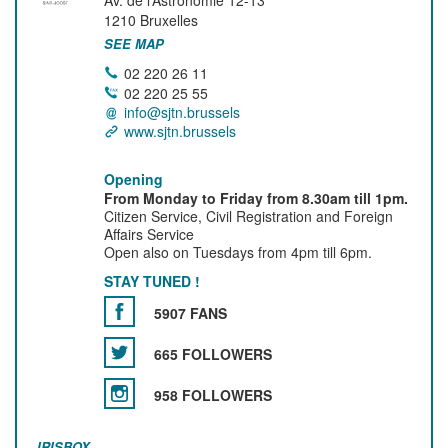
Av. de l’Astronomie 12-13
1210
Bruxelles
SEE MAP
02 220 26 11
02 220 25 55
info@sjtn.brussels
www.sjtn.brussels
Opening
From Monday to Friday from 8.30am till 1pm.
Citizen Service, Civil Registration and Foreign
Affairs Service
Open also on Tuesdays from 4pm till 6pm.
STAY TUNED !
5907 FANS
665 FOLLOWERS
958 FOLLOWERS
IRISBOX