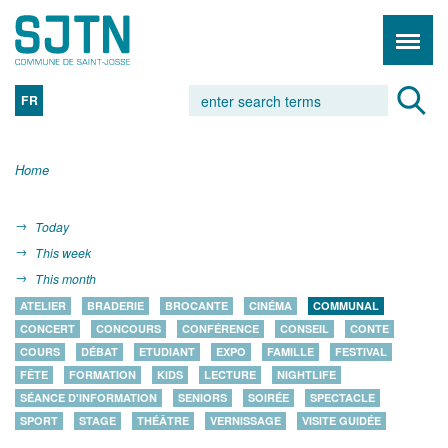
FR
Home
Today
This week
This month
ATELIER
BRADERIE
BROCANTE
CINÉMA
COMMUNAL
CONCERT
CONCOURS
CONFÉRENCE
CONSEIL
CONTE
COURS
DÉBAT
ETUDIANT
EXPO
FAMILLE
FESTIVAL
FÊTE
FORMATION
KIDS
LECTURE
NIGHTLIFE
SÉANCE D'INFORMATION
SENIORS
SOIRÉE
SPECTACLE
SPORT
STAGE
THÉÂTRE
VERNISSAGE
VISITE GUIDÉE