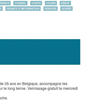
ÉRENCE
CONSEIL
CONTE
COURS
DÉBAT
E
SÉANCE D'INFORMATION
SENIORS
SOIRÉE
s de 35 ans en Belgique, accompagne les
 le long terme. Vernissage gratuit le mercredi
nche.