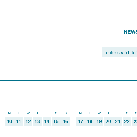
NEW
M
T
W
T
F
S
S
M
T
W
T
F
S
10
11
12
13
14
15
16
17
18
19
20
21
22
2