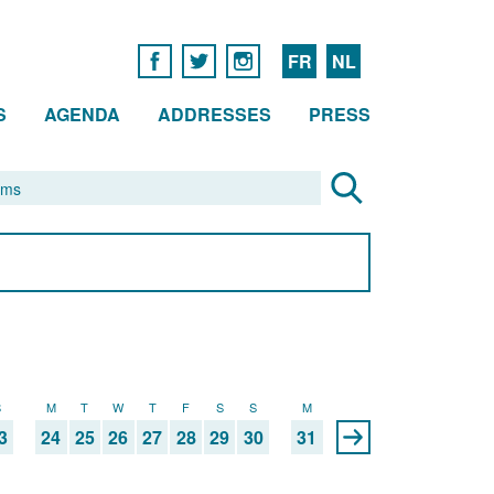
FR
NL
S
AGENDA
ADDRESSES
PRESS
S
M
T
W
T
F
S
S
M
3
24
25
26
27
28
29
30
31