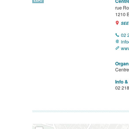
Centre
EXPO
rue Ro
1210
B
SEE
02 
inf
www
Organ
Centre
Info &
02 218