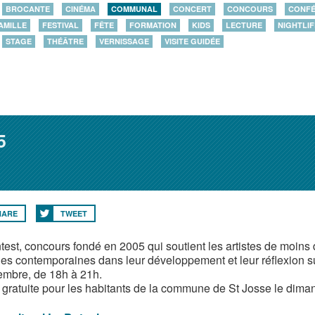
BROCANTE
CINÉMA
COMMUNAL
CONCERT
CONCOURS
CONF
AMILLE
FESTIVAL
FÊTE
FORMATION
KIDS
LECTURE
NIGHTLIF
STAGE
THÉÂTRE
VERNISSAGE
VISITE GUIDÉE
5
HARE
TWEET
test, concours fondé en 2005 qui soutient les artistes de moin
ues contemporaines dans leur développement et leur réflexion sur
embre, de 18h à 21h.
 gratuite pour les habitants de la commune de St Josse le dima