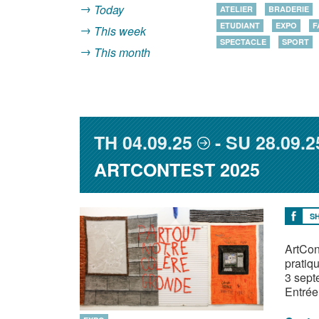
Today
ATELIER
BRADERIE
ETUDIANT
EXPO
F
This week
SPECTACLE
SPORT
This month
TH
04.09.25
SU
28.09.2
ARTCONTEST 2025
S
ArtCon
pratiq
3 sept
Entrée