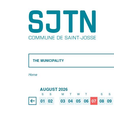
THE MUNICIPALITY
Home
AUGUST 2026
S
S
M
T
W
T
F
S
S
01
02
03
04
05
06
07
08
09