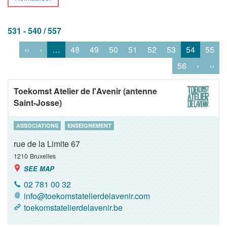
531 - 540 / 557
‹‹
‹
…
48
49
50
51
52
53
54
55
56
›
››
Toekomst Atelier de l'Avenir (antenne
Saint-Josse)
ASSOCIATIONS
ENSEIGNEMENT
rue de la Limite 67
1210
Bruxelles
SEE MAP
02 781 00 32
info@toekomstatelierdelavenir.com
toekomstatelierdelavenir.be