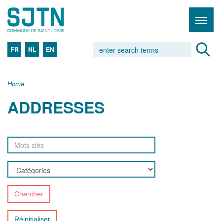
FR
NL
EN
Home
ADDRESSES
Chercher
Réinitialiser