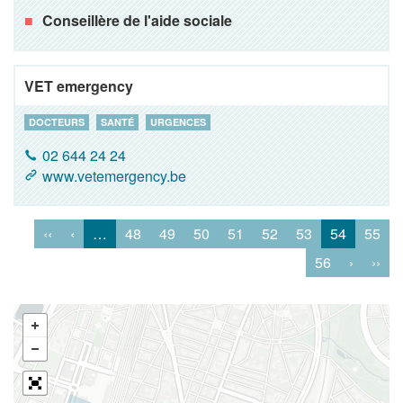
Conseillère de l'aide sociale
VET emergency
DOCTEURS
SANTÉ
URGENCES
02 644 24 24
www.vetemergency.be
‹‹
‹
…
48
49
50
51
52
53
54
55
56
›
››