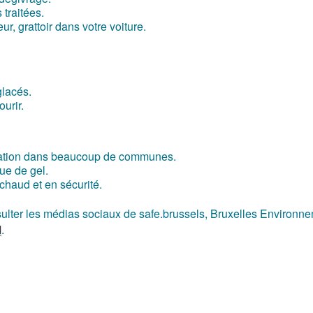
traitées.
, grattoir dans votre voiture.
glacés.
urir.
bligation dans beaucoup de communes.
que de gel.
chaud et en sécurité.
sulter les médias sociaux de safe.brussels, Bruxelles Environn
M
.