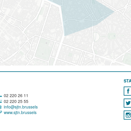
STA
02 220 26 11
02 220 25 55
info@sjtn.brussels
www.sjtn.brussels