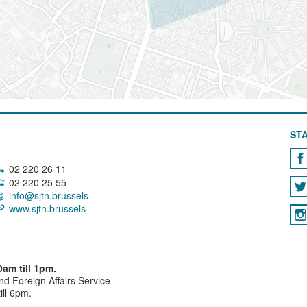
STA
02 220 26 11
02 220 25 55
info@sjtn.brussels
www.sjtn.brussels
am till 1pm.
and Foreign Affairs Service
ll 6pm.