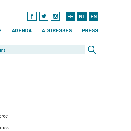
FR
NL
EN
S
AGENDA
ADDRESSES
PRESS
erce
rimes