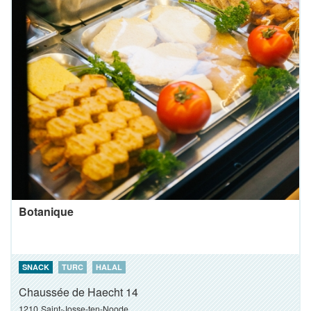
Botanique
SNACK
TURC
HALAL
Chaussée de Haecht 14
1210
Saint-Josse-ten-Noode