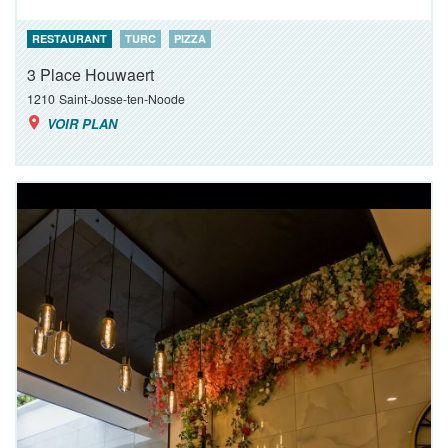
RESTAURANT
TURC
PIZZA
3 Place Houwaert
1210
Saint-Josse-ten-Noode
VOIR PLAN