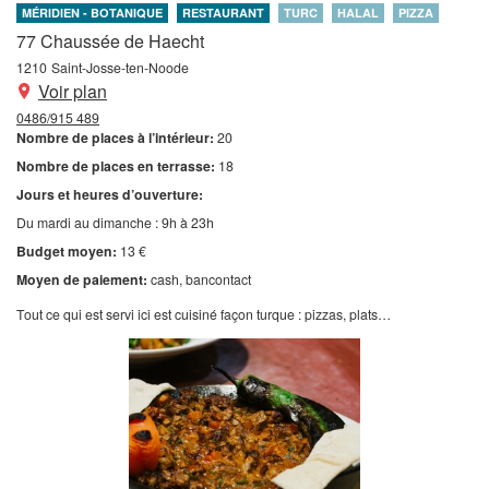
MÉRIDIEN - BOTANIQUE
RESTAURANT
TURC
HALAL
PIZZA
77 Chaussée de Haecht
1210
Saint-Josse-ten-Noode
Voir plan
0486/915 489
Nombre de places à l’intérieur:
20
Nombre de places en terrasse:
18
Jours et heures d’ouverture:
Du mardi au dimanche : 9h à 23h
Budget moyen:
13 €
Moyen de paiement:
cash
bancontact
Tout ce qui est servi ici est cuisiné façon turque : pizzas, plats…