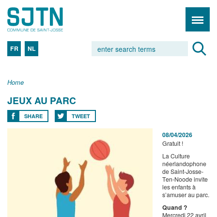
FR
NL
Home
JEUX AU PARC
SHARE
TWEET
08/04/2026
Gratuit !
La Culture
néerlandophone
de Saint-Josse-
Ten-Noode invite
les enfants à
s’amuser au parc.
Quand ?
Mercredi 22 avril