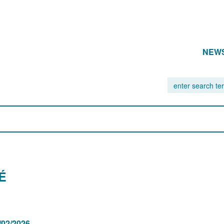
NEW
É
/02/2026