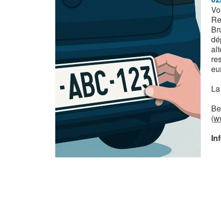
Vo
Re
Br
dé
al
re
eu
La
Be
(
w
In