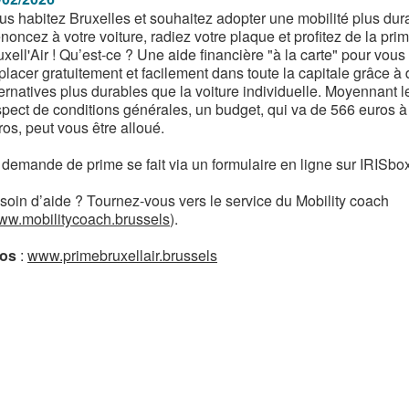
us habitez Bruxelles et souhaitez adopter une mobilité plus dur
noncez à votre voiture, radiez votre plaque et profitez de la pri
uxell'Air ! Qu’est-ce ? Une aide financière "à la carte" pour vous
placer gratuitement et facilement dans toute la capitale grâce à
ternatives plus durables que la voiture individuelle. Moyennant l
spect de conditions générales, un budget, qui va de 566 euros 
ros, peut vous être alloué.
 demande de prime se fait via un formulaire en ligne sur IRISbox
soin d’aide ? Tournez-vous vers le service du Mobility coach
ww.mobilitycoach.brussels
).
fos
:
www.primebruxellair.brussels