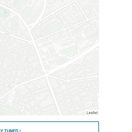
Leaflet
Y TUNED !