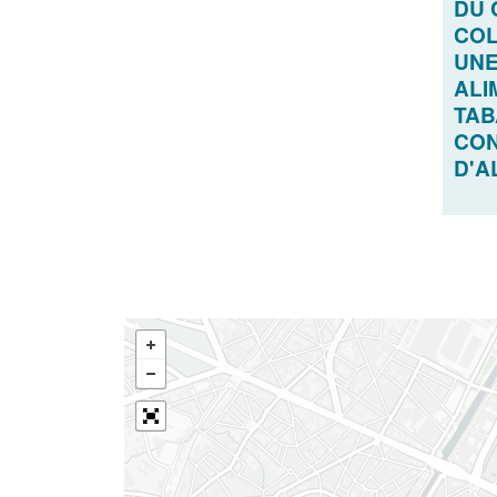
DU 
COL
UNE
ALI
TAB
CO
D'A