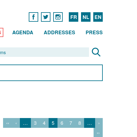
FR
NL
EN
S
AGENDA
ADDRESSES
PRESS
‹‹
‹
…
3
4
5
6
7
8
…
›
››