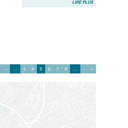
LIRE PLUS
‹
…
3
4
5
6
7
8
…
›
››