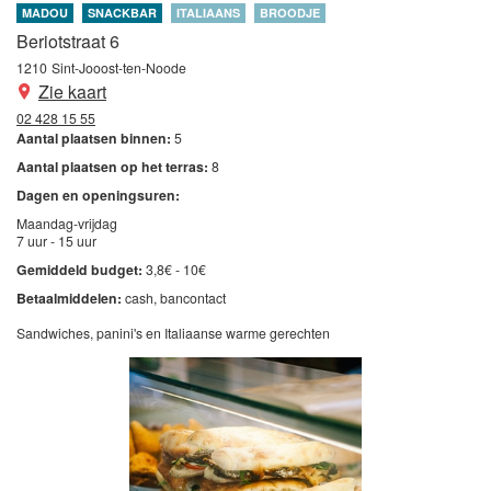
MADOU
SNACKBAR
ITALIAANS
BROODJE
Beriotstraat 6
1210
Sint-Jooost-ten-Noode
Zie kaart
02 428 15 55
Aantal plaatsen binnen:
5
Aantal plaatsen op het terras:
8
Dagen en openingsuren:
Maandag-vrijdag
7 uur - 15 uur
Gemiddeld budget:
3,8€ - 10€
Betaalmiddelen:
cash
bancontact
Sandwiches, panini's en Italiaanse warme gerechten