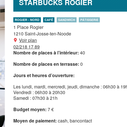
STARBUCKS ROGIER
ROGIER - NORD
CAFÉ
SANDWICH
PÂTISSERIE
1 Place Rogier
1210
Saint-Josse-ten-Noode
Voir plan
02/218 17 89
Nombre de places à l’intérieur:
40
Nombre de places en terrasse:
0
Jours et heures d’ouverture:
Les lundi, mardi, mercredi, jeudi, dimanche : 06h30 à 1
Vendredi : 06h30 à 20h30
Samedi : 07h30 à 21h
Budget moyen:
7 €
Moyen de paiement:
cash
bancontact