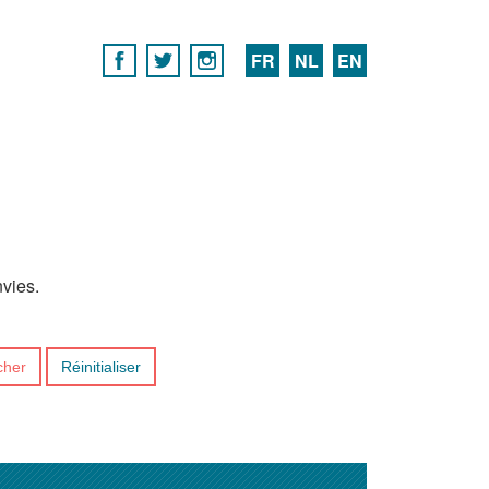
FR
NL
EN
nvies.
cher
Réinitialiser