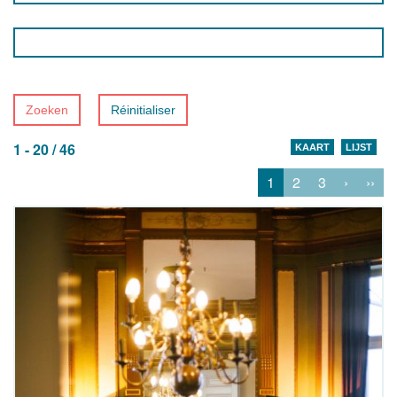
Zoeken
Réinitialiser
1 - 20 / 46
KAART
LIJST
1
2
3
›
››