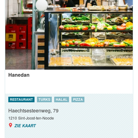
Hanedan
RESTAURANT
TURKS
HALAL
PIZZA
Haechtsesteenweg, 79
1210
Sint-Joost-ten-Noode
ZIE KAART