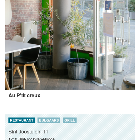
Au P'tit creux
RESTAURANT
BULGAARS
GRILL
Sint-Joostplein 11
1210
Sint-Joost-ten-Noode