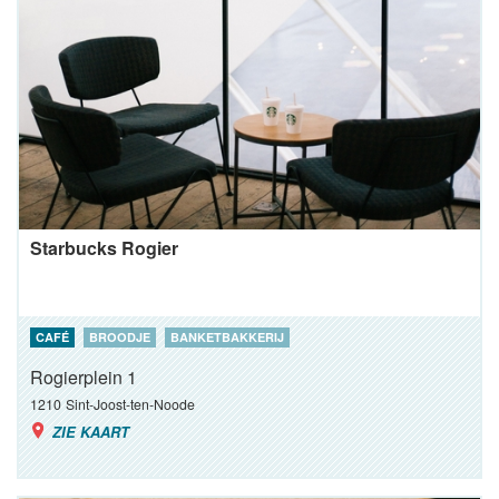
Starbucks Rogier
CAFÉ
BROODJE
BANKETBAKKERIJ
Rogierplein 1
1210
Sint-Joost-ten-Noode
ZIE KAART