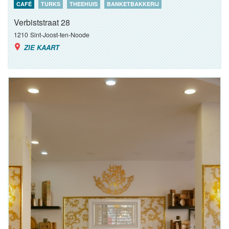
CAFÉ
TURKS
THEEHUIS
BANKETBAKKERIJ
Verbiststraat 28
1210
Sint-Joost-ten-Noode
ZIE KAART