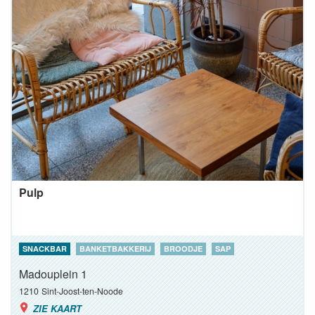
Pulp
SNACKBAR
BANKETBAKKERIJ
BROODJE
SAP
Madouplein 1
1210
Sint-Joost-ten-Noode
ZIE KAART