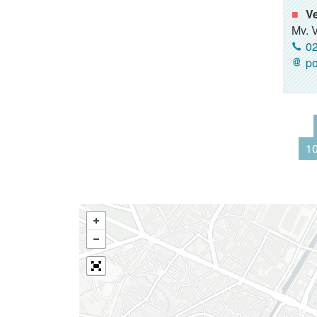
Ve
Mv. 
02
p
1