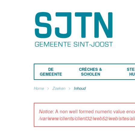
DE
CRÈCHES &
STE
GEMEENTE
SCHOLEN
HU
Home
Zoeken
Inhoud
Notice
: A non well formed numeric value enc
/var/www/clients/client32/web52/web/sites/