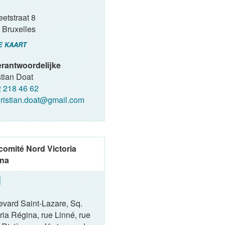
etstraat 8
Bruxelles
E KAART
rantwoordelijke
tian Doat
 218 46 62
ristian.doat@gmail.com
comité Nord Victoria
na
evard Saint-Lazare, Sq.
ria Régina, rue Linné, rue