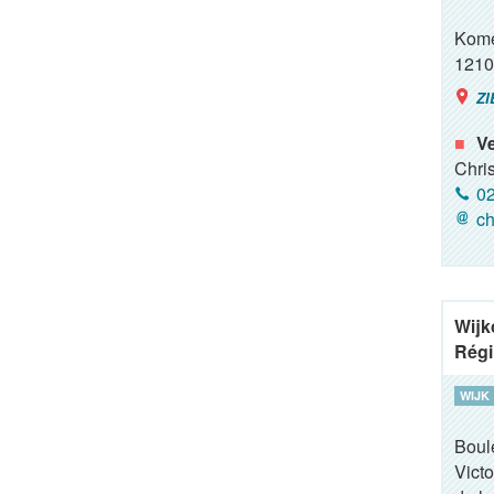
Kome
1210
ZI
Ve
Chris
02
ch
Wijk
Régi
WIJK
Boul
Victo