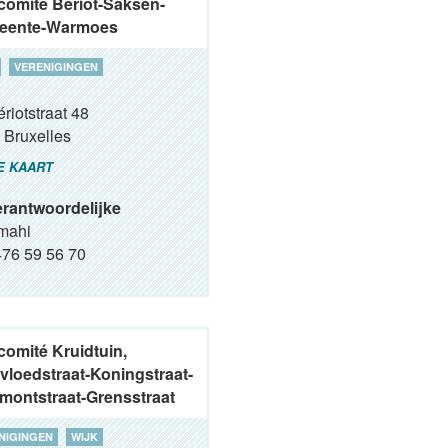
comité Bériot-Saksen-
eente-Warmoes
VERENIGINGEN
riotstraat 48
Bruxelles
E KAART
rantwoordelijke
mahi
76 59 56 70
comité Kruidtuin,
vloedstraat-Koningstraat-
lmontstraat-Grensstraat
NIGINGEN
WIJK