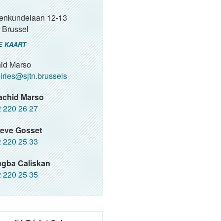
renkundelaan 12-13
Brussel
E KAART
id Marso
iries@sjtn.brussels
achid Marso
 220 26 27
teve Gosset
 220 25 33
ugba Caliskan
 220 25 35