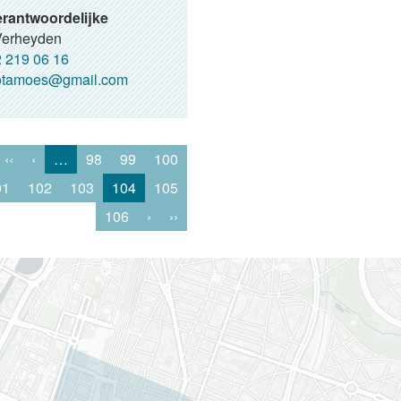
rantwoordelijke
Verheyden
 219 06 16
otamoes@gmail.com
‹‹
‹
…
98
99
100
01
102
103
104
105
106
›
››