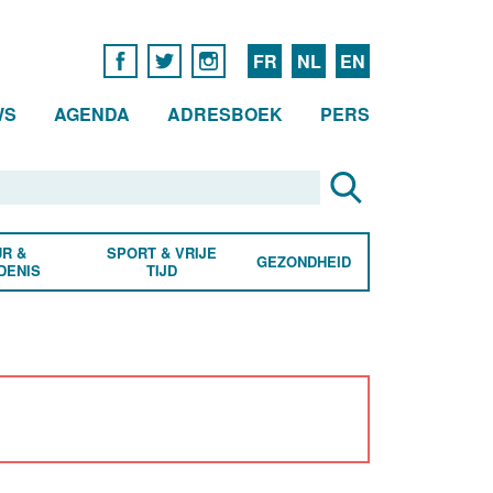
FR
NL
EN
WS
AGENDA
ADRESBOEK
PERS
R &
SPORT & VRIJE
GEZONDHEID
DENIS
TIJD