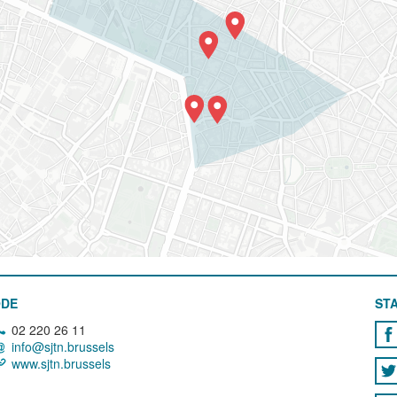
ODE
STA
02 220 26 11
info@sjtn.brussels
www.sjtn.brussels