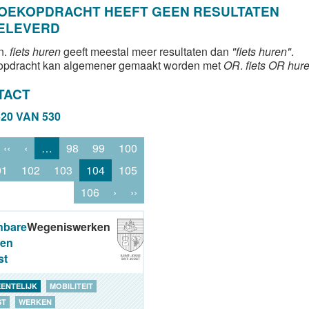
ZOEKOPDRACHT HEEFT GEEN RESULTATEN
ELEVERD
n.
fiets huren
geeft meestal meer resultaten dan
"fiets huren"
.
opdracht kan algemener gemaakt worden met
OR
.
fiets OR hur
TACT
520 VAN 530
‹‹
‹
…
98
99
100
01
102
103
104
105
106
›
››
nbare
Wegeniswerken
ken
st
ENTELIJK
MOBILITEIT
ST
WERKEN