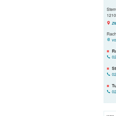
Ster
1210
ZI
Rach
vo
R
02
S
02
T
02