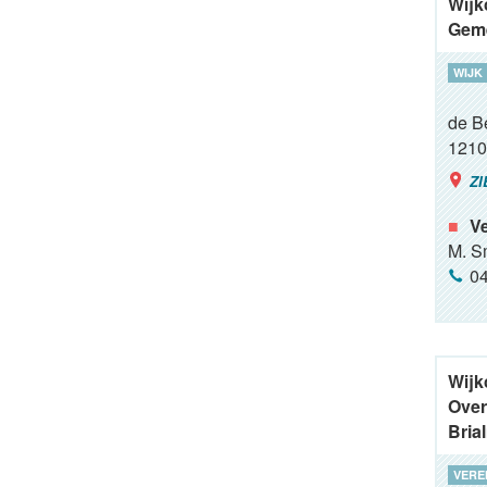
Wijk
Gem
WIJK
de Bé
1210
ZI
Ve
M. S
04
Wijk
Over
Bria
VERE