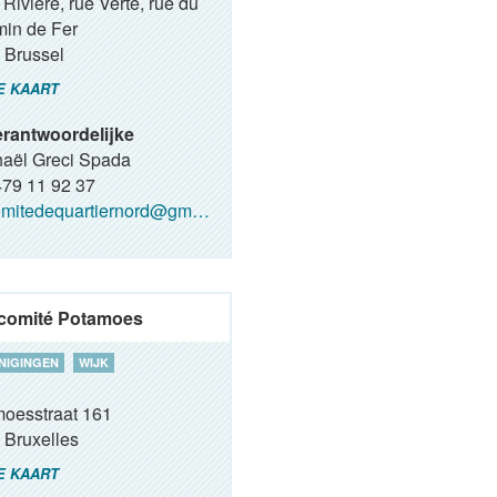
 Rivière, rue Verte, rue du
in de Fer
Brussel
E KAART
rantwoordelijke
aël Greci Spada
79 11 92 37
mitedequartiernord@gmail.com
comité Potamoes
NIGINGEN
WIJK
oesstraat 161
Bruxelles
E KAART