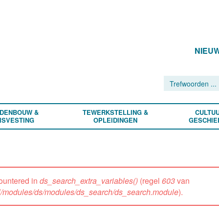
NIEU
DENBOUW &
TEWERKSTELLING &
CULTUU
ISVESTING
OPLEIDINGEN
GESCHIE
ountered in
ds_search_extra_variables()
(regel
603
van
all/modules/ds/modules/ds_search/ds_search.module
).