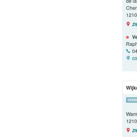
de la
Chem
1210
ZI
Ve
Raph
04
co
Wijk
VERE
Warm
1210
ZI