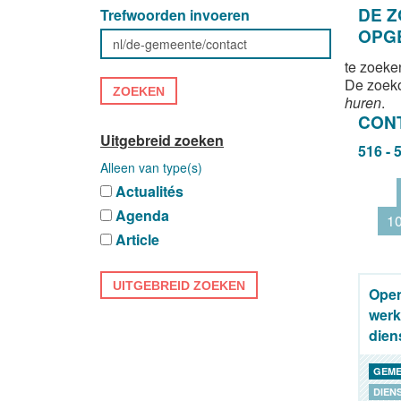
DE 
Trefwoorden invoeren
OPG
te zoeke
De zoek
ZOEKEN
huren
.
CON
Uitgebreid zoeken
516 - 
Alleen van type(s)
Actualités
Agenda
1
Article
UITGEBREID ZOEKEN
Ope
wer
dien
GEME
DIEN