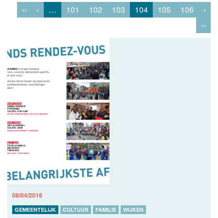
‹‹
‹
…
101
102
103
104
105
106
›
››
08/04/2016
GEMEENTELIJK
CULTUUR
FAMILIE
WIJKEN