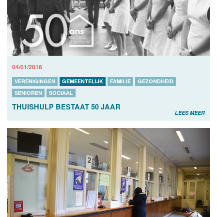
04/01/2016
VERENIGINGEN
GEMEENTELIJK
FAMILIE
GEZONDHEID
SENIOREN
SOCIAAL
THUISHULP BESTAAT 50 JAAR
LEES MEER