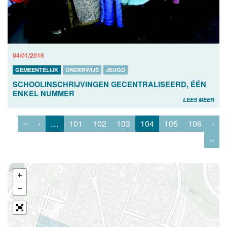
04/01/2016
GEMEENTELIJK
ONDERWIJS
JEUGD
SCHOOLINSCHRIJVINGEN GECENTRALISEERD, ÉÉN
ENKEL NUMMER
LEES MEER
‹‹
‹
…
101
102
103
104
105
106
›
››