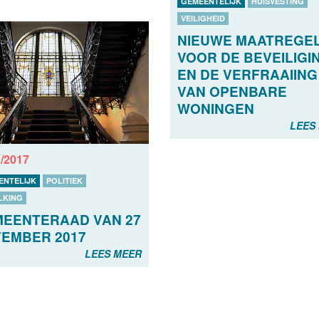
GEMEENTELIJK
HUISVESTING
VEILIGHEID
NIEUWE MAATREGE
VOOR DE BEVEILIGI
EN DE VERFRAAIING
VAN OPENBARE
WONINGEN
LEES
1/2017
ENTELIJK
POLITIEK
LKING
EENTERAAD VAN 27
EMBER 2017
LEES MEER