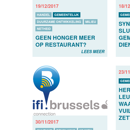
19/12/2017
18/1
HANDEL
GEMEENTELIJK
GEME
DUURZAME ONTWIKKELING
MILIEU
SYN
NETHEID
SLU
GEEN HONGER MEER
GEM
OP RESTAURANT?
DIE
LEES MEER
23/1
GEME
HE
LE
WA
VUI
ZET
30/11/2017