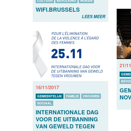
CULTUUR
BEVOLKING
WIJKEN
WIFI.BRUSSELS
LEES MEER
21/1
GEME
BEVO
16/11/2017
GEM
NOV
GEMEENTELIJK
FAMILIE
VROUWEN
SOCIAAL
INTERNATIONALE DAG
VOOR DE UITBANNING
VAN GEWELD TEGEN