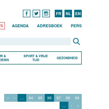
FR
NL
EN
WS
AGENDA
ADRESBOEK
PERS
R &
SPORT & VRIJE
GEZONDHEID
DENIS
TIJD
‹‹
‹
…
94
95
96
97
98
99
…
›
››