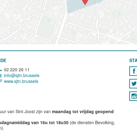
ODE
STA
02 220 26 11
info@sjtn.brussels
www.sjtn.brussels
ur van Sint-Joost zijn van
maandag tot vrijdag geopend
nsdagnamiddag van 16u tot 18u30
(de diensten Bevolking,
n).