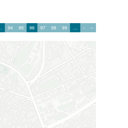
…
94
95
96
97
98
99
…
›
››