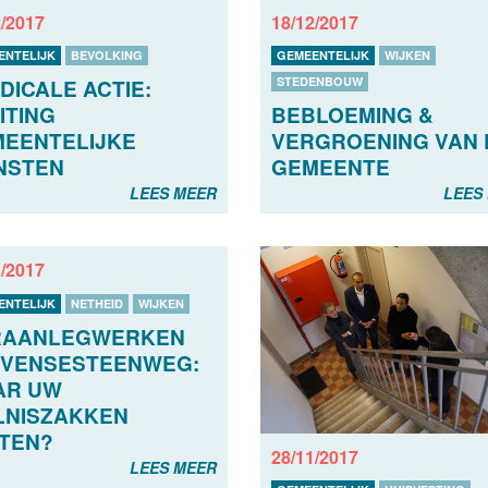
2/2017
18/12/2017
ENTELIJK
BEVOLKING
GEMEENTELIJK
WIJKEN
STEDENBOUW
DICALE ACTIE:
BEBLOEMING &
ITING
VERGROENING VAN 
EENTELIJKE
GEMEENTE
NSTEN
LEES
LEES MEER
1/2017
ENTELIJK
NETHEID
WIJKEN
RAANLEGWERKEN
UVENSESTEENWEG:
AR UW
LNISZAKKEN
TEN?
28/11/2017
LEES MEER