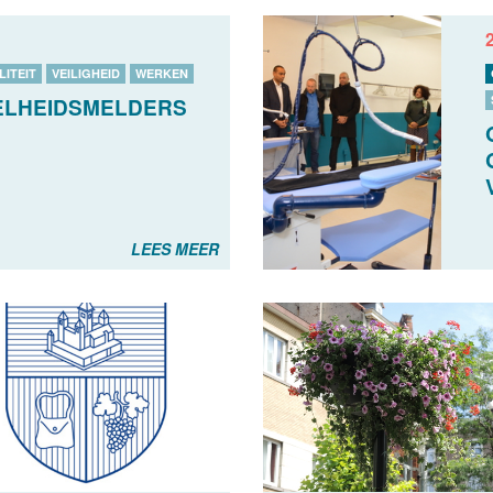
LITEIT
VEILIGHEID
WERKEN
ELHEIDSMELDERS
LEES MEER