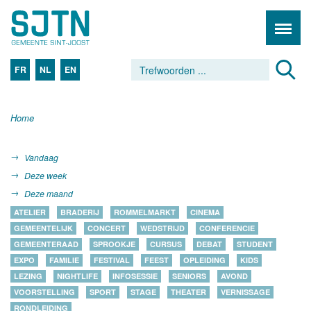
FR
NL
EN
Home
Vandaag
Deze week
Deze maand
ATELIER
BRADERIJ
ROMMELMARKT
CINEMA
GEMEENTELIJK
CONCERT
WEDSTRIJD
CONFERENCIE
GEMEENTERAAD
SPROOKJE
CURSUS
DEBAT
STUDENT
EXPO
FAMILIE
FESTIVAL
FEEST
OPLEIDING
KIDS
LEZING
NIGHTLIFE
INFOSESSIE
SENIORS
AVOND
VOORSTELLING
SPORT
STAGE
THEATER
VERNISSAGE
RONDLEIDING