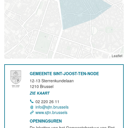
Leaflet
GEMEENTE SINT-JOOST-TEN-NODE
12-13 Sterrenkundelaan
1210
Brussel
ZIE KAART
02 220 26 11
info@sjtn.brussels
www.sjtn.brussels
OPENINGSUREN
De loketten van het Gemeentebestuur van Sint-