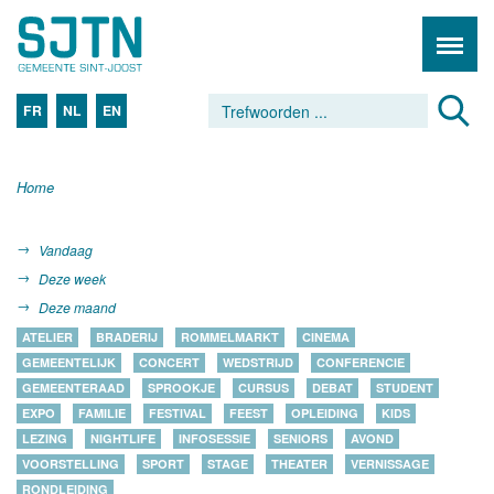
FR
NL
EN
Home
Vandaag
Deze week
Deze maand
ATELIER
BRADERIJ
ROMMELMARKT
CINEMA
GEMEENTELIJK
CONCERT
WEDSTRIJD
CONFERENCIE
GEMEENTERAAD
SPROOKJE
CURSUS
DEBAT
STUDENT
EXPO
FAMILIE
FESTIVAL
FEEST
OPLEIDING
KIDS
LEZING
NIGHTLIFE
INFOSESSIE
SENIORS
AVOND
VOORSTELLING
SPORT
STAGE
THEATER
VERNISSAGE
RONDLEIDING