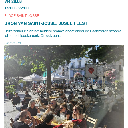
VR 28.08
14:00 - 22:00
PLACE SAINT-JOSSE
BRON VAN SAINT-JOSSE: JOSÉE FEEST
Deze zomer klatert het heldere bronwater dat onder de Pacifictoren stroomt
tot in het Liedekerpark. Ontdek een...
LIRE PLUS