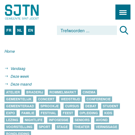
FR
NL
EN
Home
Vandaag
Deze week
Deze maand
ATELIER
BRADERIJ
ROMMELMARKT
CINEMA
GEMEENTELIJK
CONCERT
WEDSTRIJD
CONFERENCIE
GEMEENTERAAD
SPROOKJE
CURSUS
DEBAT
STUDENT
EXPO
FAMILIE
FESTIVAL
FEEST
OPLEIDING
KIDS
LEZING
NIGHTLIFE
INFOSESSIE
SENIORS
AVOND
VOORSTELLING
SPORT
STAGE
THEATER
VERNISSAGE
RONDLEIDING