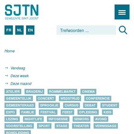
FR
NL
EN
Home
Vandaag
Deze week
Deze maand
ATELIER
BRADERIJ
ROMMELMARKT
CINEMA
GEMEENTELIJK
CONCERT
WEDSTRIJD
CONFERENCIE
GEMEENTERAAD
SPROOKJE
CURSUS
DEBAT
STUDENT
EXPO
FAMILIE
FESTIVAL
FEEST
OPLEIDING
KIDS
LEZING
NIGHTLIFE
INFOSESSIE
SENIORS
AVOND
VOORSTELLING
SPORT
STAGE
THEATER
VERNISSAGE
RONDLEIDING