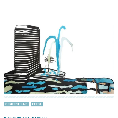
GEMEENTELIJK
FEEST
WO 26.08
TOT
ZO 30.08