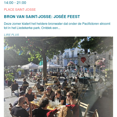
14:00 - 21:00
PLACE SAINT-JOSSE
BRON VAN SAINT-JOSSE: JOSÉE FEEST
Deze zomer klatert het heldere bronwater dat onder de Pacifictoren stroomt
tot in het Liedekerke park. Ontdek een...
LIRE PLUS