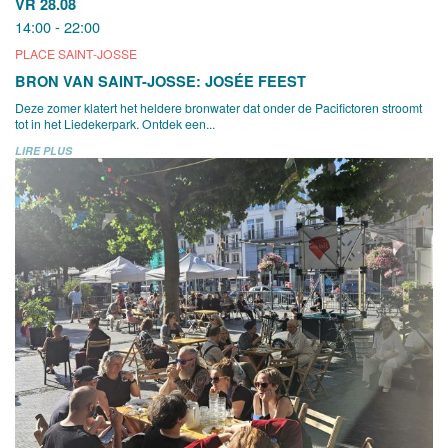
VR 28.08
14:00 - 22:00
PLACE SAINT-JOSSE
BRON VAN SAINT-JOSSE: JOSÉE FEEST
Deze zomer klatert het heldere bronwater dat onder de Pacifictoren stroomt
tot in het Liedekerpark. Ontdek een...
LIRE PLUS