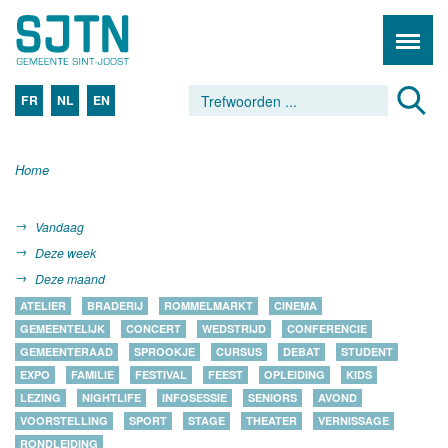
FR
NL
EN
Home
Vandaag
Deze week
Deze maand
ATELIER
BRADERIJ
ROMMELMARKT
CINEMA
GEMEENTELIJK
CONCERT
WEDSTRIJD
CONFERENCIE
GEMEENTERAAD
SPROOKJE
CURSUS
DEBAT
STUDENT
EXPO
FAMILIE
FESTIVAL
FEEST
OPLEIDING
KIDS
LEZING
NIGHTLIFE
INFOSESSIE
SENIORS
AVOND
VOORSTELLING
SPORT
STAGE
THEATER
VERNISSAGE
RONDLEIDING