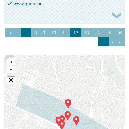
www.gamp.be
‹‹
‹
…
8
9
10
11
12
13
14
15
16
…
›
››