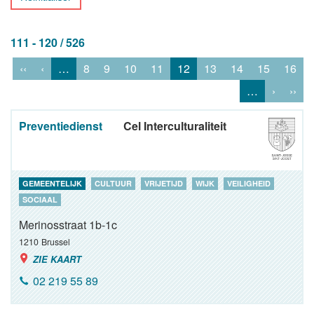
111 - 120 / 526
‹‹
‹
…
8
9
10
11
12
13
14
15
16
…
›
››
Preventiedienst
Cel Interculturaliteit
GEMEENTELIJK
CULTUUR
VRIJETIJD
WIJK
VEILIGHEID
SOCIAAL
Merinosstraat 1b-1c
1210
Brussel
ZIE KAART
02 219 55 89