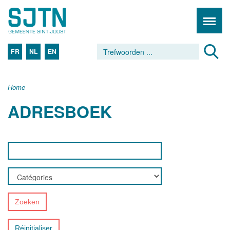
FR
NL
EN
Home
ADRESBOEK
Zoeken
Réinitialiser