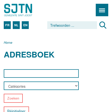
FR
NL
EN
Home
ADRESBOEK
Zoeken
Réinitialiser