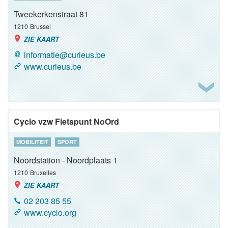
Tweekerkenstraat 81
1210
Brussel
ZIE KAART
informatie@curieus.be
www.curieus.be
Cyclo vzw Fietspunt NoOrd
MOBILITEIT
SPORT
Noordstation - Noordplaats 1
1210
Bruxelles
ZIE KAART
02 203 85 55
www.cyclo.org