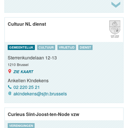
Cultuur NL dienst
GEMEENTELIJK
CULTUUR
VRIJETIJD
DIENST
Sterrenkundelaan 12-13
1210
Brussel
ZIE KAART
Ankelien Kindekens
02 220 25 21
akindekens@sjtn.brussels
Curieus Sint-Joost-ten-Node vzw
VERENIGINGEN