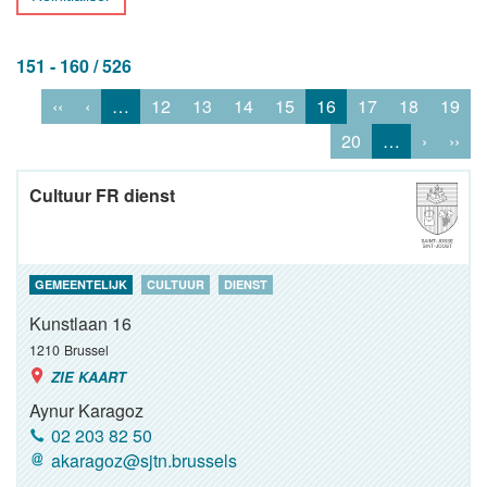
151 - 160 / 526
‹‹
‹
…
12
13
14
15
16
17
18
19
20
…
›
››
Cultuur FR dienst
GEMEENTELIJK
CULTUUR
DIENST
Kunstlaan 16
1210
Brussel
ZIE KAART
Aynur Karagoz
02 203 82 50
akaragoz@sjtn.brussels