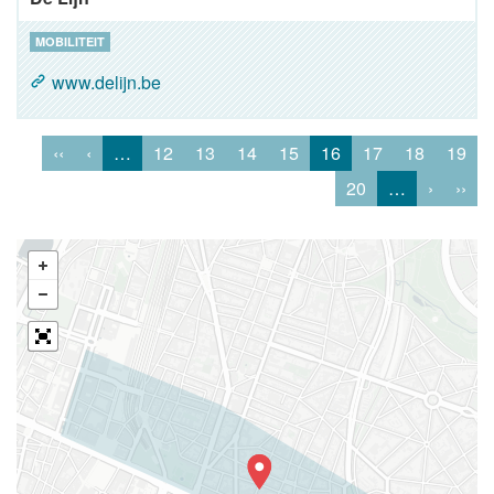
MOBILITEIT
www.delijn.be
‹‹
‹
…
12
13
14
15
16
17
18
19
20
…
›
››