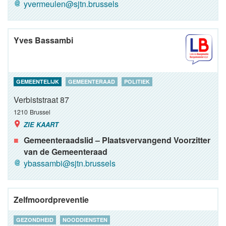
yvermeulen@sjtn.brussels
Yves Bassambi
GEMEENTELIJK
GEMEENTERAAD
POLITIEK
Verbiststraat 87
1210
Brussel
ZIE KAART
Gemeenteraadslid – Plaatsvervangend Voorzitter
van de Gemeenteraad
ybassambi@sjtn.brussels
Zelfmoordpreventie
GEZONDHEID
NOODDIENSTEN