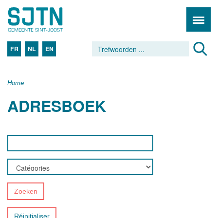
FR
NL
EN
Home
ADRESBOEK
Zoeken
Réinitialiser