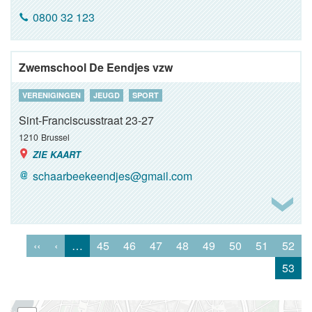
0800 32 123
Zwemschool De Eendjes vzw
VERENIGINGEN
JEUGD
SPORT
Sint-Franciscusstraat 23-27
1210
Brussel
ZIE KAART
schaarbeekeendjes@gmail.com
‹‹
‹
…
45
46
47
48
49
50
51
52
53