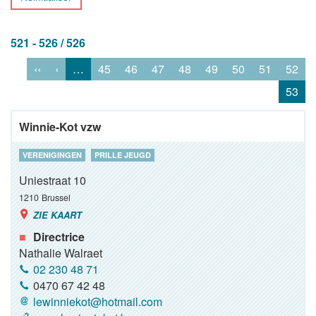
521 - 526 / 526
‹‹
‹
…
45
46
47
48
49
50
51
52
53
Winnie-Kot vzw
VERENIGINGEN
PRILLE JEUGD
Uniestraat 10
1210
Brussel
ZIE KAART
Directrice
Nathalie Walraet
02 230 48 71
0470 67 42 48
lewinniekot@hotmail.com