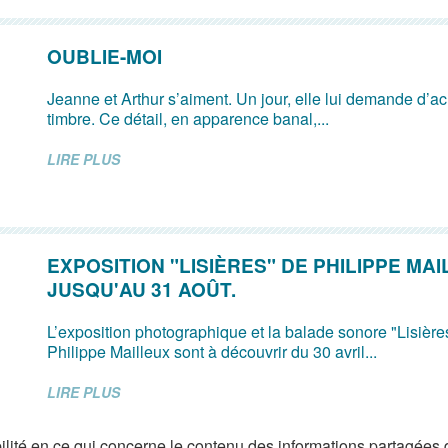
OUBLIE-MOI
Jeanne et Arthur s’aiment. Un jour, elle lui demande d’ach
timbre. Ce détail, en apparence banal,...
LIRE PLUS
EXPOSITION "LISIÈRES" DE PHILIPPE MA
JUSQU'AU 31 AOÛT.
L’exposition photographique et la balade sonore "Lisières"
Philippe Mailleux sont à découvrir du 30 avril...
LIRE PLUS
lité en ce qui concerne le contenu des informations partagées 