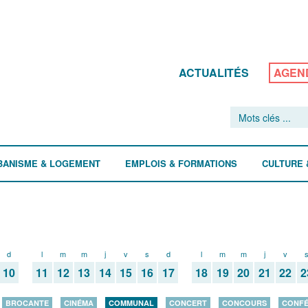
ACTUALITÉS
AGEN
BANISME & LOGEMENT
EMPLOIS & FORMATIONS
CULTURE 
d
l
m
m
j
v
s
d
l
m
m
j
v
10
11
12
13
14
15
16
17
18
19
20
21
22
2
BROCANTE
CINÉMA
COMMUNAL
CONCERT
CONCOURS
CONF