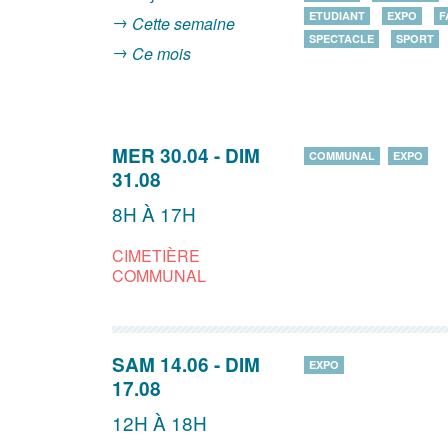
ETUDIANT
EXPO
F
Cette semaine
SPECTACLE
SPORT
Ce mois
MER 30.04
-
DIM
COMMUNAL
EXPO
31.08
8H À 17H
CIMETIÈRE
COMMUNAL
SAM 14.06
-
DIM
EXPO
17.08
12H À 18H