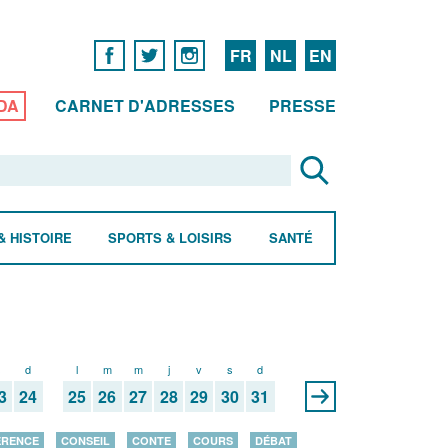
FR
NL
EN
DA
CARNET D'ADRESSES
PRESSE
& HISTOIRE
SPORTS & LOISIRS
SANTÉ
s
d
l
m
m
j
v
s
d
3
24
25
26
27
28
29
30
31
ÉRENCE
CONSEIL
CONTE
COURS
DÉBAT