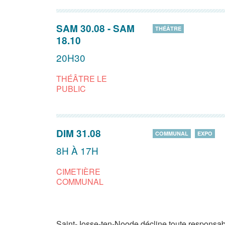
SAM 30.08
-
SAM
THÉÂTRE
18.10
20H30
THÉÂTRE LE
PUBLIC
DIM 31.08
COMMUNAL
EXPO
8H À 17H
CIMETIÈRE
COMMUNAL
Saint-Josse-ten-Noode décline toute responsabi