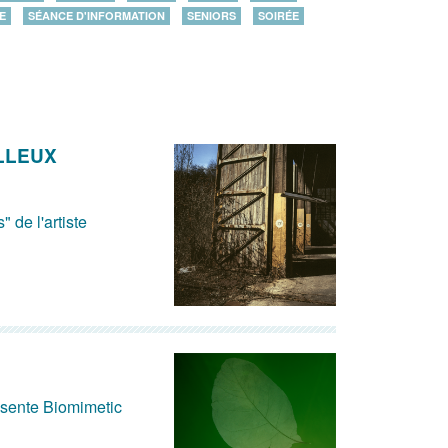
E
SÉANCE D'INFORMATION
SENIORS
SOIRÉE
ILLEUX
 de l'artiste
ésente Biomimetic