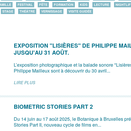
AMILLE
FESTIVAL
FÊTE
FORMATION
KIDS
LECTURE
NIGHTLIF
STAGE
THÉÂTRE
VERNISSAGE
VISITE GUIDÉE
EXPOSITION "LISIÈRES" DE PHILIPPE MA
JUSQU'AU 31 AOÛT.
L’exposition photographique et la balade sonore "Lisières"
Philippe Mailleux sont à découvrir du 30 avril...
LIRE PLUS
BIOMETRIC STORIES PART 2
Du 14 juin au 17 août 2025, le Botanique à Bruxelles pr
Stories Part II, nouveau cycle de films en...