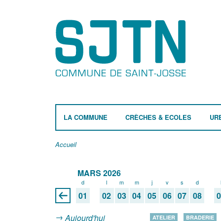
LA COMMUNE
CRÈCHES & ECOLES
UR
Accueil
MARS 2026
d
l
m
m
j
v
s
d
01
02
03
04
05
06
07
08
Aujourd'hui
ATELIER
BRADERIE