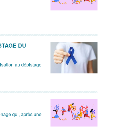
.
STAGE DU
sation au dépistage
énage qui, après une