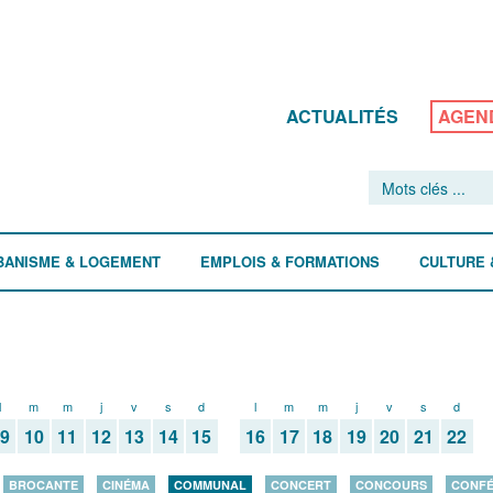
ACTUALITÉS
AGEN
BANISME & LOGEMENT
EMPLOIS & FORMATIONS
CULTURE 
l
m
m
j
v
s
d
l
m
m
j
v
s
d
09
10
11
12
13
14
15
16
17
18
19
20
21
22
BROCANTE
CINÉMA
COMMUNAL
CONCERT
CONCOURS
CONF