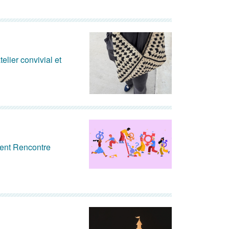
elier convivial et
nent Rencontre