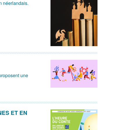
n néerlandais.
proposent une
NES ET EN