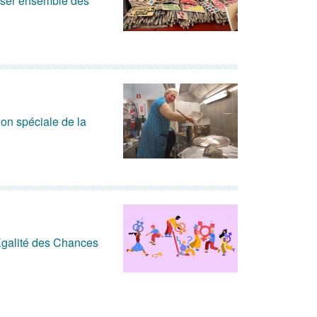
liser ensemble des
on spéciale de la
Égalité des Chances