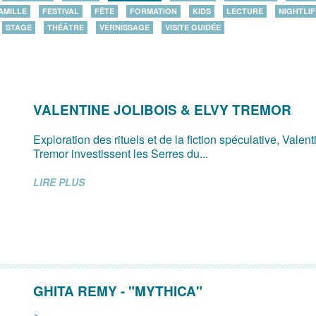
AMILLE
FESTIVAL
FÊTE
FORMATION
KIDS
LECTURE
NIGHTLIF
STAGE
THÉÂTRE
VERNISSAGE
VISITE GUIDÉE
VALENTINE JOLIBOIS & ELVY TREMOR
Exploration des rituels et de la fiction spéculative, Valent
Tremor investissent les Serres du...
LIRE PLUS
GHITA REMY - "MYTHICA"