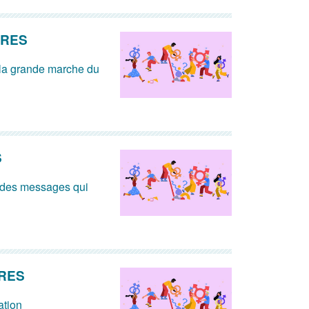
NRES
 la grande marche du
S
 des messages qui
NRES
ation