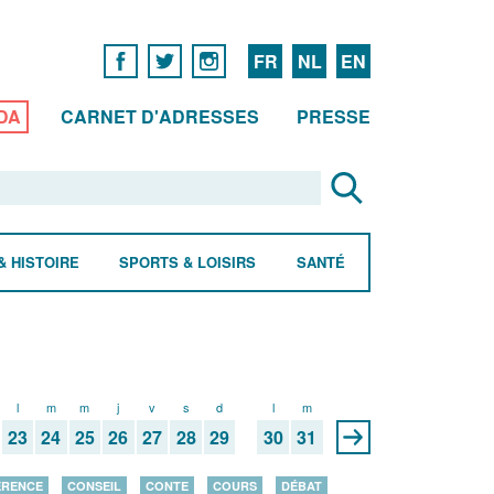
FR
NL
EN
DA
CARNET D'ADRESSES
PRESSE
& HISTOIRE
SPORTS & LOISIRS
SANTÉ
l
m
m
j
v
s
d
l
m
23
24
25
26
27
28
29
30
31
ÉRENCE
CONSEIL
CONTE
COURS
DÉBAT