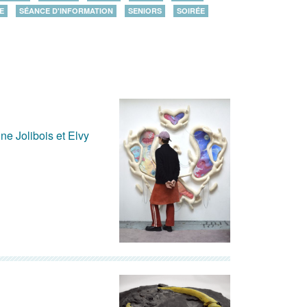
E
SÉANCE D'INFORMATION
SENIORS
SOIRÉE
ine Jolibois et Elvy