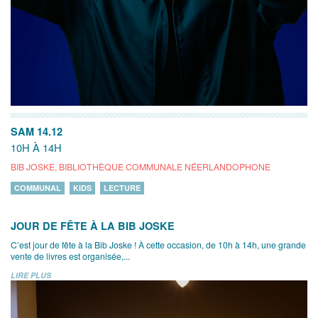
SAM 14.12
10H À 14H
BIB JOSKE, BIBLIOTHÈQUE COMMUNALE NÉERLANDOPHONE
COMMUNAL
KIDS
LECTURE
JOUR DE FÊTE À LA BIB JOSKE
C’est jour de fête à la Bib Joske ! À cette occasion, de 10h à 14h, une grande
vente de livres est organisée,...
LIRE PLUS