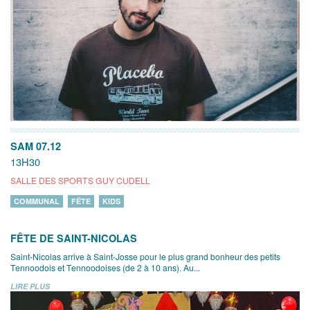
SAM 07.12
13H30
SALLE DES SPORTS GUY CUDELL
COMMUNAL
FÊTE
KIDS
FÊTE DE SAINT-NICOLAS
Saint-Nicolas arrive à Saint-Josse pour le plus grand bonheur des petits
Tennoodois et Tennoodoises (de 2 à 10 ans). Au...
LIRE PLUS