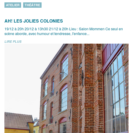
ATELIER
THÉÂTRE
AH! LES JOLIES COLONIES
19/12 à 20h 20/12 à 13h30 21/12 à 20h Lieu : Salon Mommen Ce seul en
scène aborde, avec humour et tendresse, l'enfance...
LIRE PLUS