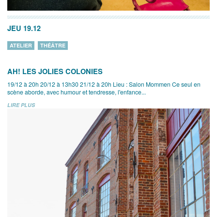
JEU 19.12
ATELIER
THÉÂTRE
AH! LES JOLIES COLONIES
19/12 à 20h 20/12 à 13h30 21/12 à 20h Lieu : Salon Mommen Ce seul en
scène aborde, avec humour et tendresse, l'enfance...
LIRE PLUS