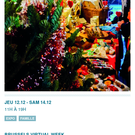
JEU 12.12
-
SAM 14.12
11H À 19H
EXPO
FAMILLE
BRUSSELS VIRTUAL WEEK