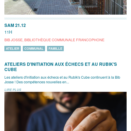
SAM 21.12
11H
BIB JOSSE, BIBLIOTHÈQUE COMMUNALE FRANCOPHONE
ATELIER
COMMUNAL
FAMILLE
ATELIERS D'INITIATION AUX ÉCHECS ET AU RUBIK'S
CUBE
Les ateliers d'initiation aux échecs et au Rubik's Cube continuent à la Bib
Josse ! Des compétences nouvelles en...
LIRE PLUS