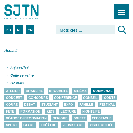
FR
NL
EN
Accueil
Aujourd'hui
Cette semaine
Ce mois
ATELIER
BRADERIE
BROCANTE
CINÉMA
COMMUNAL
CONCERT
CONCOURS
CONFÉRENCE
CONSEIL
CONTE
COURS
DÉBAT
ETUDIANT
EXPO
FAMILLE
FESTIVAL
FÊTE
FORMATION
KIDS
LECTURE
NIGHTLIFE
SÉANCE D'INFORMATION
SENIORS
SOIRÉE
SPECTACLE
SPORT
STAGE
THÉÂTRE
VERNISSAGE
VISITE GUIDÉE