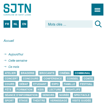
FR
NL
EN
Accueil
Aujourd'hui
Cette semaine
Ce mois
ATELIER
BRADERIE
BROCANTE
CINÉMA
COMMUNAL
CONCERT
CONCOURS
CONFÉRENCE
CONSEIL
CONTE
COURS
DÉBAT
ETUDIANT
EXPO
FAMILLE
FESTIVAL
FÊTE
FORMATION
KIDS
LECTURE
NIGHTLIFE
SÉANCE D'INFORMATION
SENIORS
SOIRÉE
SPECTACLE
SPORT
STAGE
THÉÂTRE
VERNISSAGE
VISITE GUIDÉE