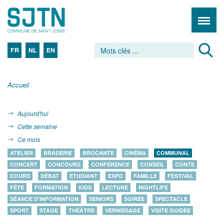
FR
NL
EN
Accueil
Aujourd'hui
Cette semaine
Ce mois
ATELIER
BRADERIE
BROCANTE
CINÉMA
COMMUNAL
CONCERT
CONCOURS
CONFÉRENCE
CONSEIL
CONTE
COURS
DÉBAT
ETUDIANT
EXPO
FAMILLE
FESTIVAL
FÊTE
FORMATION
KIDS
LECTURE
NIGHTLIFE
SÉANCE D'INFORMATION
SENIORS
SOIRÉE
SPECTACLE
SPORT
STAGE
THÉÂTRE
VERNISSAGE
VISITE GUIDÉE